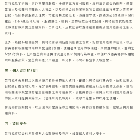
英特拉為了行銷、客戶管理與服務、提供第三方支付服務、履行法定或合約義務、保護
當事人及相關利害關係人之權益、以及經營合於營業登記項目或組織章程所定之業務等
目的，依照各該服務之性質，可能蒐集您的姓名、身份證字號、連絡方式(包括但不限於
電話、E-MAIL及地址等)、服務單位、職稱、您的收款及付款記錄、英特拉為代為完成
收款或付款所需之金融資料、ＩＰ位址、及其他得以直接或間接識別使用者身分之個人
資料。
此外，為提升服務品質，英特拉會依照所提供服務之性質，記錄使用者的IP位址、以及
在英特拉相關網站內的瀏覽活動(例如，使用者所使用的軟硬體、所點選的網頁、查詢之
紀錄)等資料，但是這些資料僅供作流量分析和網路行為調查，以便於改善英特拉相關網
站的服務品質，這些資料也只是總量上的分析，不會和特定個人相連繫。
三、
個人資料的利用
英特拉所蒐集的足以識別使用者身分的個人資料，都僅供英特拉於其內部、依照蒐集之
目的進行處理和利用，除非事先說明、或為完成提供服務或履行合約義務之必要、或依
照相關法令規定或有權主管機關之命令或要求，否則英特拉不會將足以識別使用者身分
的個人資料提供給第三人（包括境內及境外）、或移作蒐集目的以外之使用。
在合約有效期間內，以及法令所定應保存之期間內，英特拉會持續保管、處理及利用相
關資料。
四、
資料安全
英特拉將以合於產業標準之合理技術及程序，維護個人資料之安全。