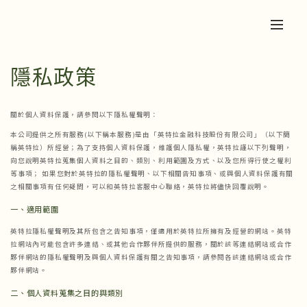
隱私政策
關於個人資料保護，請參閱以下隱私權聲明：
本公司提供之所有服務(以下稱本服務)是由「英特拉金融科技股份有限公司」（以下簡
稱英特拉）所經營；為了支持個人資料保護，維護個人隱私權，英特拉謹以下列聲明，
向您說明英特拉蒐集個人資料之目的、類別、利用範圍及方式、以及您所得行使之權利
等事項； 如果您對於英特拉的隱私權聲明、以下相關告知事項、或與個人資料保護有關
之相關事項有任何疑問，可以和英特拉客服中心聯絡，英特拉將儘快回覆說明。
一、
適用範圍
英特拉隱私權聲明及其所包含之告知事項，僅適用於英特拉所擁有及經營的網站。英特
拉網站內可能包含許多連結、或其他合作夥伴所提供的服務，關於該等連結網站或合作
夥伴網站的隱私權聲明及與個人資料保護有關之告知事項，請參閱各該連結網站或合作
夥伴網站。
二、
個人資料蒐集之目的與類別