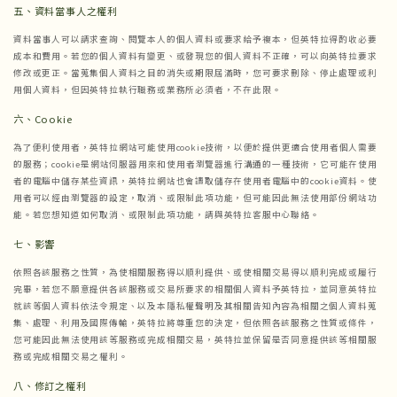
五、
資料當事人之權利
資料當事人可以請求查詢、閱覽本人的個人資料或要求給予複本，但英特拉得酌收必要
成本和費用。若您的個人資料有變更、或發現您的個人資料不正確，可以向英特拉要求
修改或更正。當蒐集個人資料之目的消失或期限屆滿時，您可要求刪除、停止處理或利
用個人資料，但因英特拉執行職務或業務所必須者，不在此限。
六、
Cookie
為了便利使用者，英特拉網站可能使用cookie技術，以便於提供更適合使用者個人需要
的服務；cookie是網站伺服器用來和使用者瀏覽器進行溝通的一種技術，它可能在使用
者的電腦中儲存某些資訊，英特拉網站也會讀取儲存在使用者電腦中的cookie資料。使
用者可以經由瀏覽器的設定，取消、或限制此項功能，但可能因此無法使用部份網站功
能。若您想知道如何取消、或限制此項功能，請與英特拉客服中心聯絡。
七、
影響
依照各該服務之性質，為使相關服務得以順利提供、或使相關交易得以順利完成或履行
完畢，若您不願意提供各該服務或交易所要求的相關個人資料予英特拉，並同意英特拉
就該等個人資料依法令規定、以及本隱私權聲明及其相關告知內容為相關之個人資料蒐
集、處理、利用及國際傳輸，英特拉將尊重您的決定，但依照各該服務之性質或條件，
您可能因此無法使用該等服務或完成相關交易，英特拉並保留是否同意提供該等相關服
務或完成相關交易之權利。
八、
修訂之權利