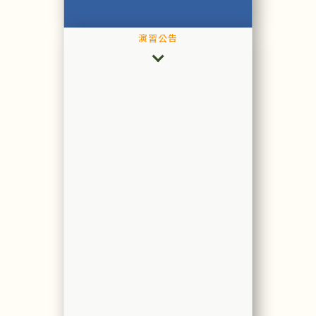
演習公告
閱
讀
更
多