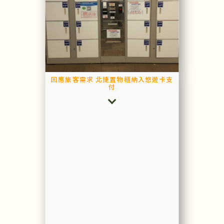
回應旅客需求 北捷置物櫃納入悠遊卡支
付
閱
讀
更
多