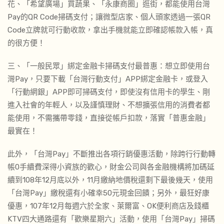
花、「希望廣場」買蔬果、「永康商圈」逛街，都能使用台灣
Pay的QR Code掃碼支付；讓微型店家、個人頭家透過一張QR
Code立牌就可行動收款，拿出手機就能立即確認帳款入帳，真
的很方便！
三、「一般民眾」綁定金融卡掃碼支付最普惠：想立即使用台
灣Pay，只要下載「台灣行動支付」APP綁定金融卡，或登入
「行動網銀」APP即可掃碼支付，即使沒有信用卡的學生、剛
進入社會的年輕人，以及謹慎理財、不想擴張信用的消費者都
能使用，不需攜帶零錢，直接從帳戶扣款，落實「普惠金融」
最實在！
此外，「台灣Pay」不斷推出各項行銷優惠活動，除跨行行動轉
帳0手續費深得小資族的歡心，財金公司與各金融機構將加碼延
續到108年12月底以外，11月繳納地價稅還剩下最後幾天，使用
「台灣Pay」繳稅還有小確幸50元現金回饋；另外，最狂好康
優惠，107年12月每週六於全家、萊爾富、OK便利商店及錢櫃
KTV四大通路還有「歡樂星期六」活動，使用「台灣Pay」掃碼