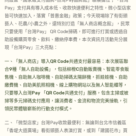
同設置「國家級支付品牌-台灣Pay品牌館」聯展攤位；「台灣
Pay」支付具有導入成本低、收款快速便利之特性，微小型店家
皆可快速加入，落實「普惠金融」政策；今天現場除了有街頭
藝人、花農/小農之外，還特別打造「無人商店概念館」，民眾
只要使用「台灣Pay」 QR Code掃碼，即可進行打賞或透過自
助設備購買零食、飲料、繳納停車費，本次資訊月活動充分展
現「台灣Pay」三大亮點：
一、「無人商店」導入QR Code共通支付最容易：本次展區聯
合9種「無人自助設備」，包括柳橙C自動販賣機、智能零食販
售機、自助無人咖啡機、自助掃碼太陽餅機，抓娃娃機、自助
繳費機、自助美肌照相機、線上購物網站以及無人智能櫃等，
只要導入台灣Pay 「QR Code共通支付」服務，包含主掃或被
掃等多元掃碼支付應用，讓消費者、金流和物流完美接軌，引
領民眾體驗嶄新的行動支付模式。
二、「微型店家」台灣Pay收款最便利：無論到台北市信義區
「香堤大道廣場」看街頭藝人表演打賞，或到「建國花市」買