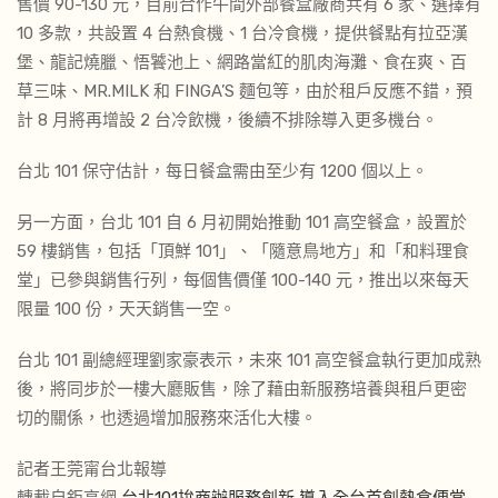
售價 90-130 元，目前合作午間外部餐盒廠商共有 6 家、選擇有
10 多款，共設置 4 台熱食機、1 台冷食機，提供餐點有拉亞漢
堡、龍記燒臘、悟饕池上、網路當紅的肌肉海灘、食在爽、百
草三味、MR.MILK 和 FINGA’S 麵包等，由於租戶反應不錯，預
計 8 月將再增設 2 台冷飲機，後續不排除導入更多機台。
台北 101 保守估計，每日餐盒需由至少有 1200 個以上。
另一方面，台北 101 自 6 月初開始推動 101 高空餐盒，設置於
59 樓銷售，包括「頂鮮 101」、「隨意鳥地方」和「和料理食
堂」已參與銷售行列，每個售價僅 100-140 元，推出以來每天
限量 100 份，天天銷售一空。
台北 101 副總經理劉家豪表示，未來 101 高空餐盒執行更加成熟
後，將同步於一樓大廳販售，除了藉由新服務培養與租戶更密
切的關係，也透過增加服務來活化大樓。
記者王莞甯台北報導