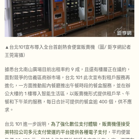
▲台北101宣布導入全台首創熱食便當販賣機（圖/ 鉅亨網記者
王莞甯攝）
據悉台北南山廣場目前出租率約 9 成，且還有樓層正在議約，
面對競爭的信義區商辦市場，台北 101 此次宣布對租戶服務再
進化，一方面推動館內餐廳推出午餐時段的餐盒服務，並在辦
公大樓的 1 樓導入智能生活區，以販賣機形式提供租戶早、午
餐和下午茶的服務，每日合計可提供的餐盒逾 400 個，供不應
求。
台北 101 進一步說明，
為了強化數位支付體驗，販賣機僅接受
英特拉公司多元支付營運的平台提供各種電子支付
，平均便當